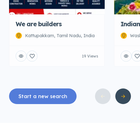
We are builders
Indian
Kattupakkam, Tamil Nadu, India
Wash
19 Views
Start a new search