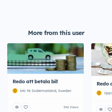
More from this user
Redo att betala bil!
Redo a
641 96 Sodermanland, Sweden
Upps
346 Views