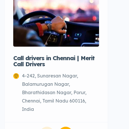
Call drivers in Chennai | Merit
Call tax
Call Drivers
Cabs
4-242, Sunaresan Nagar,
Chenn
Balamurugan Nagar,
Bharathidasan Nagar, Porur,
Chennai, Tamil Nadu 600116,
India